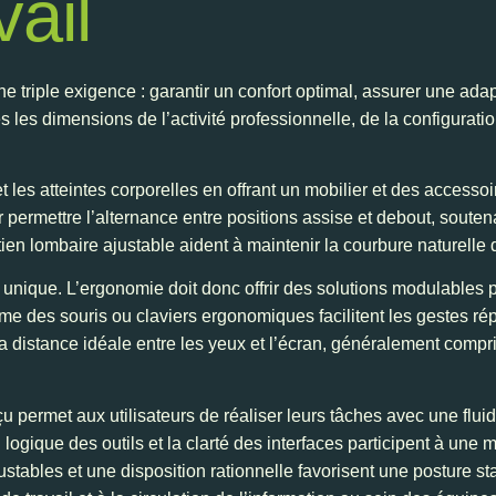
vail
e triple exigence : garantir un confort optimal, assurer une adap
es les dimensions de l’activité professionnelle, de la configurat
e et les atteintes corporelles en offrant un mobilier et des acce
ermettre l’alternance entre positions assise et debout, soutenan
en lombaire ajustable aident à maintenir la courbure naturelle 
 unique. L’ergonomie doit donc offrir des solutions modulables 
 des souris ou claviers ergonomiques facilitent les gestes répét
distance idéale entre les yeux et l’écran, généralement comprise
çu permet aux utilisateurs de réaliser leurs tâches avec une fluidi
n logique des outils et la clarté des interfaces participent à une
tables et une disposition rationnelle favorisent une posture stab