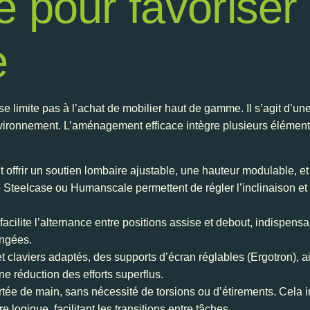
 pour favoriser 
e
 limite pas à l’achat de mobilier haut de gamme. Il s’agit d’un
on environnement. L’aménagement efficace intègre plusieurs élémen
it offrir un soutien lombaire ajustable, une hauteur modulable, 
eelcase ou Humanscale permettent de régler l’inclinaison et la 
cilite l’alternance entre positions assise et debout, indispensab
ongées.
t claviers adaptés, des supports d’écran réglables (Ergotron), 
ne réduction des efforts superflus.
ortée de main, sans nécessité de torsions ou d’étirements. Cela i
logique, facilitant les transitions entre tâches.