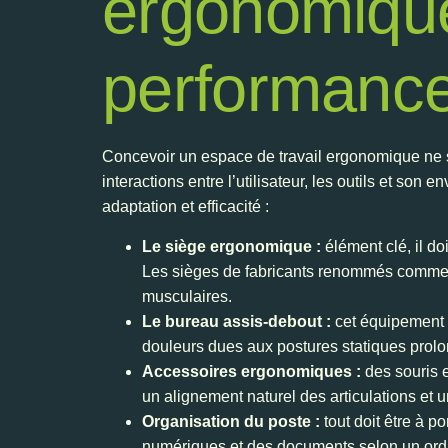
ergonomique
performanc
Concevoir un espace de travail ergonomique ne se
interactions entre l’utilisateur, les outils et s
adaptation et efficacité :
Le siège ergonomique :
élément clé, il do
Les sièges de fabricants renommés comme St
musculaires.
Le bureau assis-debout :
cet équipement fa
douleurs dues aux postures statiques prol
Accessoires ergonomiques :
des souris e
un alignement naturel des articulations et u
Organisation du poste :
tout doit être à p
numériques et des documents selon un ordre 