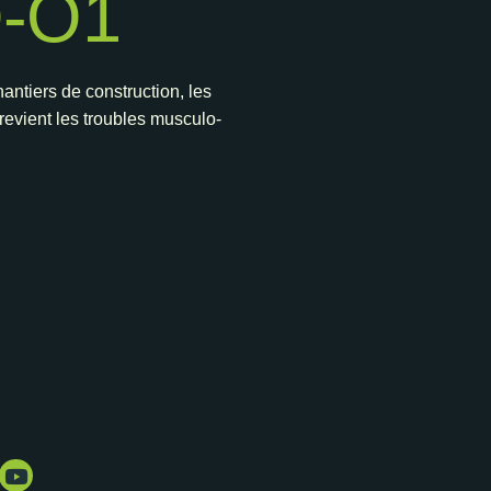
O-O1
hantiers de construction, les
previent les troubles musculo-