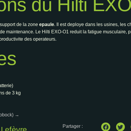
ions du Hilti EX
 support de la zone
epaule
. Il est deploye dans les usines, les c
s de maintenance. Le Hilti EXO-O1 reduit la fatigue musculaire, 
productivite des operateurs.
les
tterie)
ins de 3 kg
ttobock) →
Partager :
 Lefèvre