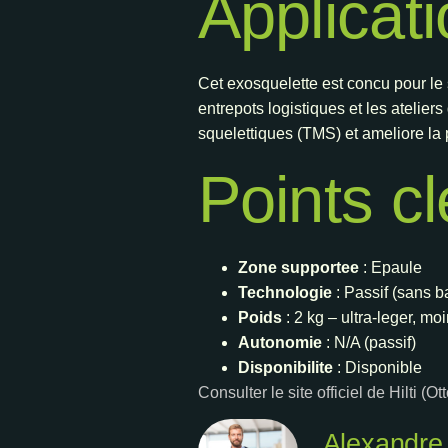
Applicat
Cet exosquelette est concu pour le
entrepots logistiques et les atelier
squelettiques (TMS) et ameliore la 
Points c
Zone supportee
: Epaule
Technologie
: Passif (sans ba
Poids
: 2 kg – ultra-leger, mo
Autonomie
: N/A (passif)
Disponibilite
: Disponible
Consulter le site officiel de Hilti (O
Alexandre