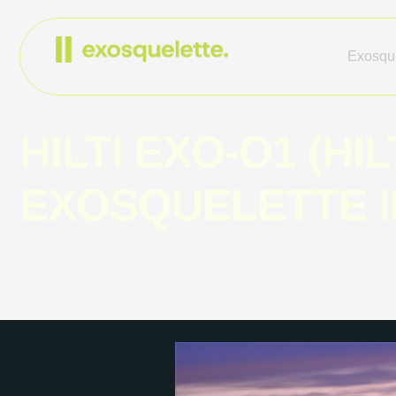
Exosque
HILTI EXO-O1 (HI
EXOSQUELETTE I