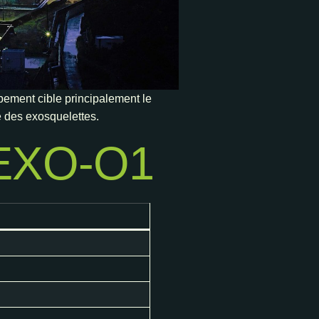
pement cible principalement le
e des exosquelettes.
i EXO-O1