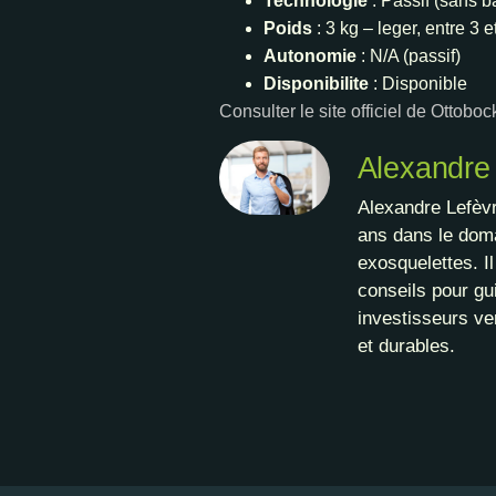
Technologie
: Passif (sans ba
Poids
: 3 kg – leger, entre 3 e
Autonomie
: N/A (passif)
Disponibilite
: Disponible
Consulter le site officiel de Ottobo
Alexandre
Alexandre Lefèvr
ans dans le doma
exosquelettes. I
conseils pour gui
investisseurs ve
et durables.