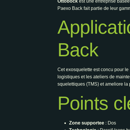
Ottobock
est une entreprise base
Paexo Back fait partie de leur gamme
Applicat
Back
Cet exosquelette est concu pour le
logistiques et les ateliers de main
squelettiques (TMS) et ameliore la 
Points c
Zone supportee
: Dos