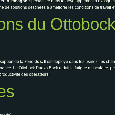
e en
Allemagne
, specialisee dans le developpement d’exosquele
 de solutions destinees a ameliorer les conditions de travail et 
ions du Ottoboc
 support de la zone
dos
. Il est deploye dans les usines, les chan
tenance. Le Ottobock Paexo Back reduit la fatigue musculaire, pr
productivite des operateurs.
les