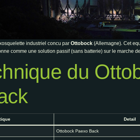
xosquelette industriel concu par
Ottobock
(Allemagne). Cet equ
onne comme une solution passif (sans batterie) sur le marche d
chnique du Otto
ack
tique
Detail
Ottobock Paexo Back