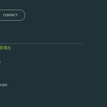
CONTACT
links
s
s
quipe