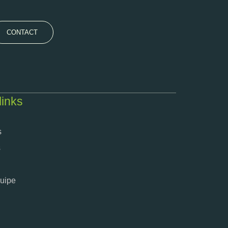
CONTACT
links
s
s
quipe