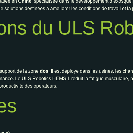
basee en
Chine
, specialisee dans le developpement d’exosquele
solutions destinees a ameliorer les conditions de travail et la p
ions du ULS Rob
 support de la zone
dos
. Il est deploye dans les usines, les chan
tenance. Le ULS Robotics HEMS-L reduit la fatigue musculaire, p
productivite des operateurs.
les