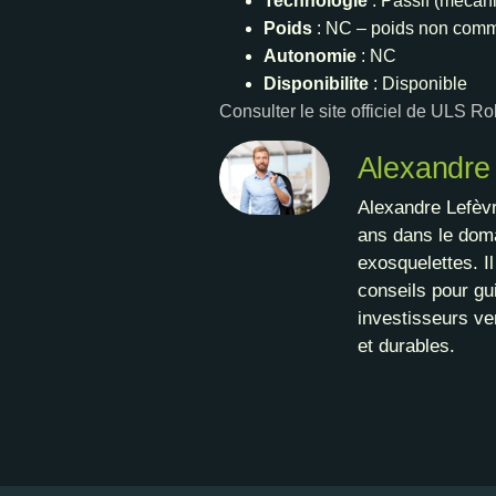
Technologie
: Passif (mecan
Poids
: NC – poids non com
Autonomie
: NC
Disponibilite
: Disponible
Consulter le site officiel de ULS R
Alexandre
Alexandre Lefèvr
ans dans le doma
exosquelettes. I
conseils pour gui
investisseurs ve
et durables.