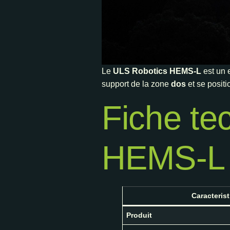
Le
ULS Robotics HEMS-L
est un 
support de la zone
dos
et se posit
Fiche te
HEMS-L
Caracteris
Produit