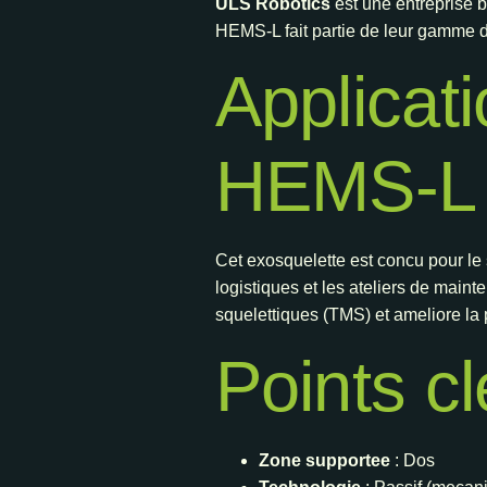
ULS Robotics
est une entreprise 
HEMS-L fait partie de leur gamme de 
Applicat
HEMS-L
Cet exosquelette est concu pour le
logistiques et les ateliers de main
squelettiques (TMS) et ameliore la 
Points c
Zone supportee
: Dos