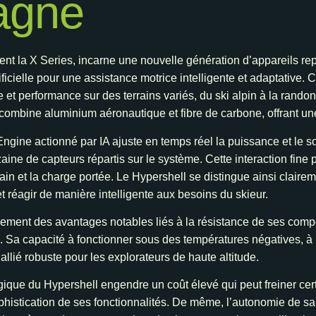
agne
nt la X Series, incarne une nouvelle génération d’appareils re
tificielle pour une assistance motrice intelligente et adaptative
 et performance sur des terrains variés, du ski alpin à la rando
ombine aluminium aéronautique et fibre de carbone, offrant une
Engine actionné par IA ajuste en temps réel la puissance et le so
 de capteurs répartis sur le système. Cette interaction fine per
rrain et la charge portée. Le Hypershell se distingue ainsi claire
et réagir de manière intelligente aux besoins du skieur.
ement des avantages notables liés à la résistance de ses comp
a capacité à fonctionner sous des températures négatives, à ré
 allié robuste pour les explorateurs de haute altitude.
que du Hypershell engendre un coût élevé qui peut freiner certa
 sophistication de ses fonctionnalités. De même, l’autonomie de sa