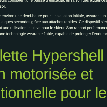
teurs constatent une baisse d’efficacité, en raison des exigences 
sol.
nviron une demi-heure pour l’installation initiale, assurant u
 quelques secondes grâce aux attaches rapides. Ce dispositif s’
une utilisation intuitive pour le skieur. Son rapport performance
 une technologie wearable fiable, capable de prolonger l’endur
ette Hypershell 
n motorisée et
tionnelle pour l