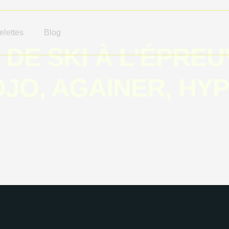
lettes
Blog
DE SKI À L’ÉPREU
OJO, AGAINER, HY