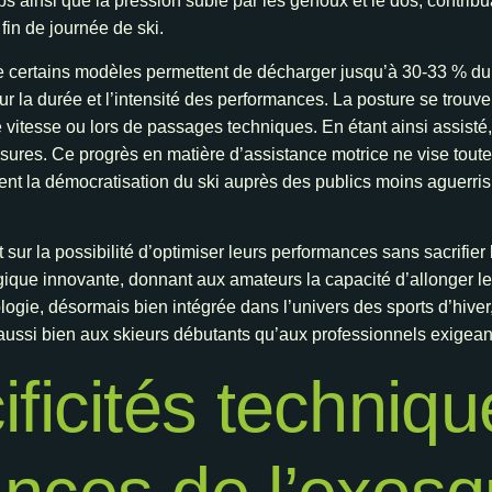
ps ainsi que la pression subie par les genoux et le dos, contribua
in de journée de ski.
 certains modèles permettent de décharger jusqu’à 30-33 % du
 sur la durée et l’intensité des performances. La posture se trouv
e vitesse ou lors de passages techniques. En étant ainsi assisté,
ssures. Ce progrès en matière d’assistance motrice ne vise tout
t la démocratisation du ski auprès des publics moins aguerris o
 sur la possibilité d’optimiser leurs performances sans sacrifier 
gique innovante, donnant aux amateurs la capacité d’allonger l
logie, désormais bien intégrée dans l’univers des sports d’hiver
aussi bien aux skieurs débutants qu’aux professionnels exigean
ficités techniqu