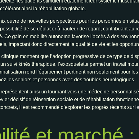
elette, les patients stimulent également leur système musculaire
célérant ainsi la réhabilitation globale.
enix ouvre de nouvelles perspectives pour les personnes en sit
a possibilité de se déplacer à hauteur de regard, contribuant au 
té. Ce gain en mobilité autonome favorise l’accès à des environ
ls, impactant donc directement la qualité de vie et les opportun
clinique montrent que l’adoption progressive de ce type de dispo
 un suivi kinésithérapique, l’exosquelette permet un travail mote
nnalisation rend l’équipement pertinent non seulement pour les
chez les seniors et personnes avec des troubles neurologiques.
eprésentent ainsi un tournant vers une médecine personnalisée,
vier décisif de réinsertion sociale et de réhabilitation fonctionn
oncrets, il est recommandé d’explorer les progrès récents sur
l
lité et marché :