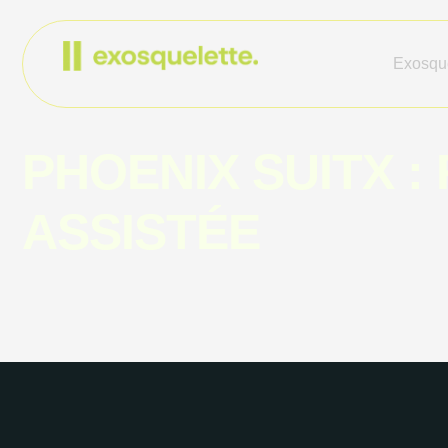
Exosque
PHOENIX SUITX 
ASSISTÉE