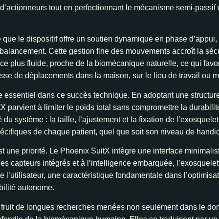
d’actionneurs tout en perfectionnant le mécanisme semi-passif
e que le dispositif offre un soutien dynamique en phase d’appui
balancement. Cette gestion fine des mouvements accroît la sécurit
ce plus fluide, proche de la biomécanique naturelle, ce qui favor
agisse de déplacements dans la maison, sur le lieu de travail ou 
le essentiel dans ce succès technique. En adoptant une structure
X parvient à limiter le poids total sans compromettre la durabil
u système : la taille, l’ajustement et la fixation de l’exosquele
cifiques de chaque patient, quel que soit son niveau de handic
st une priorité. Le Phoenix SuitX intègre une interface minimaliste
à des capteurs intégrés et à l’intelligence embarquée, l’exosquel
 l’utilisateur, une caractéristique fondamentale dans l’optimisati
bilité autonome.
e fruit de longues recherches menées non seulement dans le d