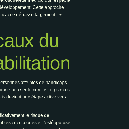
exosquelette médical qui respecte
on développement. Cette approche
efficacité dépasse largement les
caux du
bilitation
 personnes atteintes de handicaps
tionne non seulement le corps mais
mais devient une étape active vers
ficativement le risque de
bles circulatoires et l’ostéoporose.