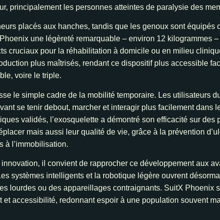
teur, principalement les personnes atteintes de paralysie des mem
neurs placés aux hanches, tandis que les genoux sont équipés 
 Phoenix une légèreté remarquable – environ 12 kilogrammes – c
cts cruciaux pour la réhabilitation à domicile ou en milieu clini
duction plus maîtrisés, rendant ce dispositif plus accessible f
e, voire le triple.
e le simple cadre de la mobilité temporaire. Les utilisateurs d
ant se tenir debout, marcher et interagir plus facilement dans 
iques validés, l’exosquelette a démontré son efficacité sur des 
placer mais aussi leur qualité de vie, grâce à la prévention d’ul
 à l’immobilisation.
 innovation, il convient de rapprocher ce développement aux a
Les systèmes intelligents et la robotique légère ouvrent désormai
es lourdes ou des appareillages contraignants. SuitX Phoenix s’
t et accessibilité, redonnant espoir à une population souvent ma