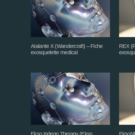
Atalante X (Wandercraft) – Fiche
REX (R
exosquelette medical
exosqu
Ekso Indego Therapy (Ekso
EksoNR