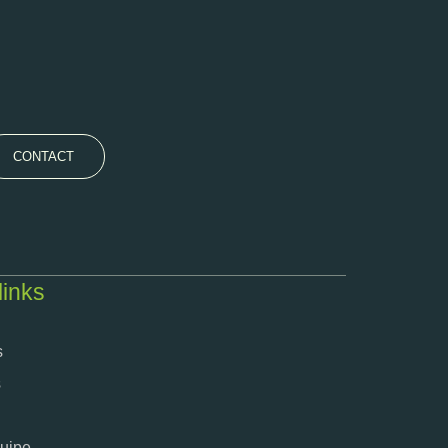
CONTACT
links
s
s
quipe